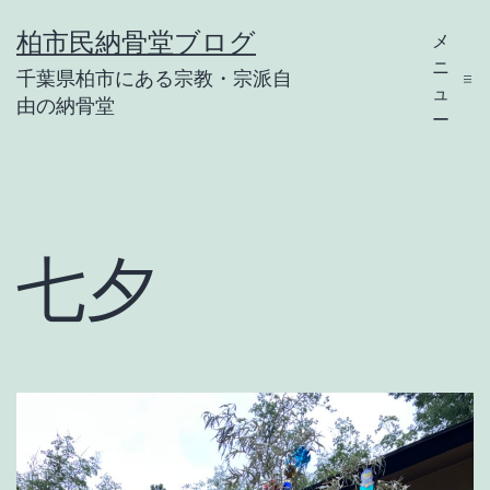
コ
柏市民納骨堂ブログ
メ
ン
ニ
千葉県柏市にある宗教・宗派自
テ
ュ
由の納骨堂
ー
ン
ツ
へ
ス
七夕
キ
ッ
プ