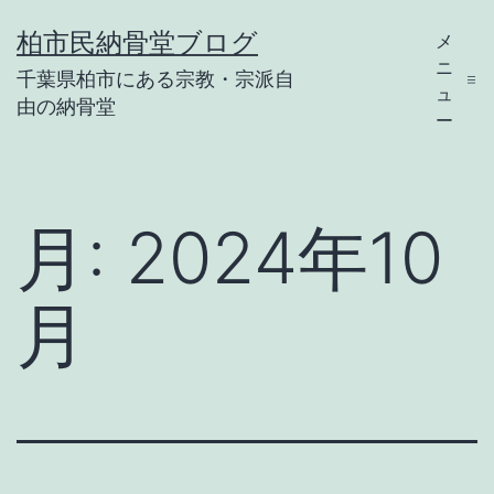
コ
柏市民納骨堂ブログ
メ
ン
ニ
千葉県柏市にある宗教・宗派自
テ
ュ
由の納骨堂
ー
ン
ツ
へ
月:
2024年10
ス
キ
月
ッ
プ