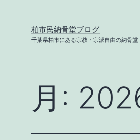
コ
ン
テ
柏市民納骨堂ブログ
ン
千葉県柏市にある宗教・宗派自由の納骨堂
ツ
へ
ス
キ
月:
20
ッ
プ