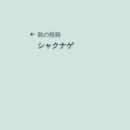
投
前の投稿
シャクナゲ
稿
ナ
ビ
ゲ
ー