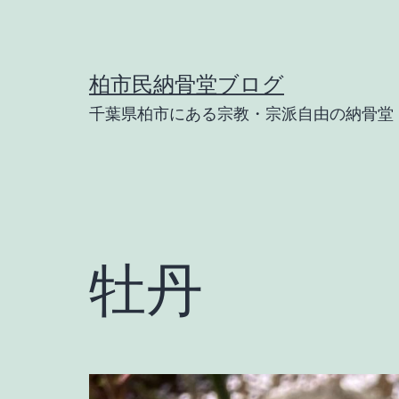
コ
ン
テ
柏市民納骨堂ブログ
ン
千葉県柏市にある宗教・宗派自由の納骨堂
ツ
へ
ス
キ
ッ
牡丹
プ