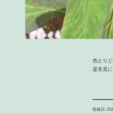
色とりど
是非見に
投稿日:
20