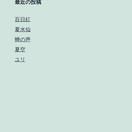
最近の投稿
百日紅
夏水仙
蝉の声
夏空
ユリ