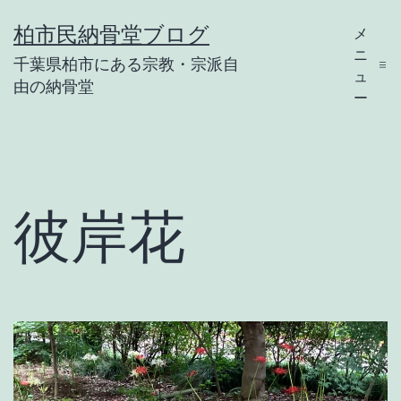
コ
柏市民納骨堂ブログ
メ
ン
ニ
千葉県柏市にある宗教・宗派自
テ
ュ
由の納骨堂
ー
ン
ツ
へ
ス
彼岸花
キ
ッ
プ