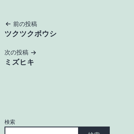
投
前の投稿
ツクツクボウシ
稿
ナ
次の投稿
ミズヒキ
ビ
ゲ
ー
シ
ョ
検索