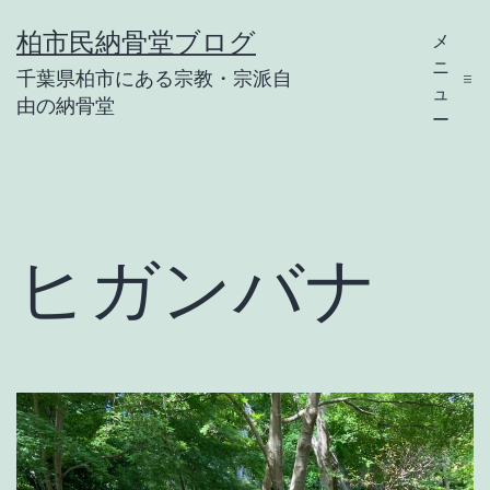
コ
柏市民納骨堂ブログ
メ
ン
ニ
千葉県柏市にある宗教・宗派自
テ
ュ
由の納骨堂
ー
ン
ツ
へ
ス
ヒガンバナ
キ
ッ
プ