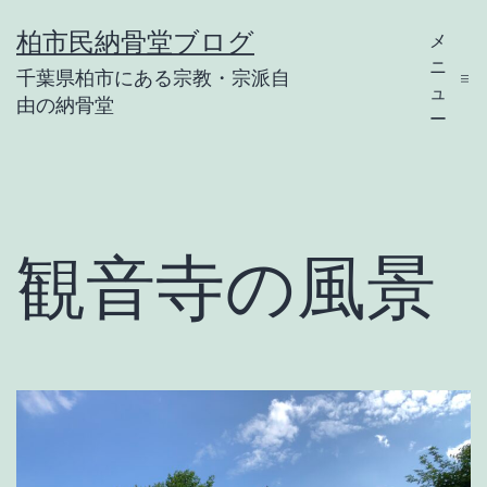
コ
柏市民納骨堂ブログ
メ
ン
ニ
千葉県柏市にある宗教・宗派自
テ
ュ
由の納骨堂
ー
ン
ツ
へ
ス
観音寺の風景
キ
ッ
プ