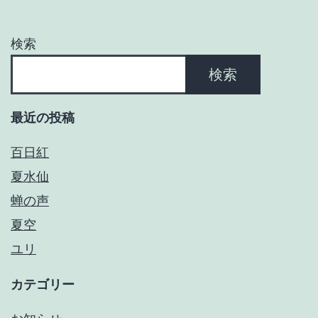
シ
ョ
検索
ン
検索
最近の投稿
百日紅
夏水仙
蝉の声
夏空
ユリ
カテゴリー